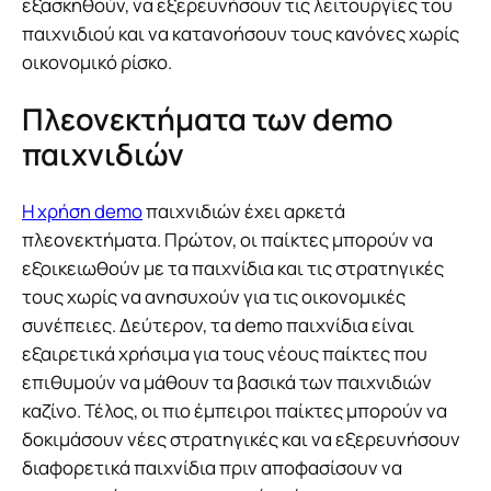
εξασκηθούν, να εξερευνήσουν τις λειτουργίες του
παιχνιδιού και να κατανοήσουν τους κανόνες χωρίς
οικονομικό ρίσκο.
Πλεονεκτήματα των demo
παιχνιδιών
Η χρήση demo
παιχνιδιών έχει αρκετά
πλεονεκτήματα. Πρώτον, οι παίκτες μπορούν να
εξοικειωθούν με τα παιχνίδια και τις στρατηγικές
τους χωρίς να ανησυχούν για τις οικονομικές
συνέπειες. Δεύτερον, τα demo παιχνίδια είναι
εξαιρετικά χρήσιμα για τους νέους παίκτες που
επιθυμούν να μάθουν τα βασικά των παιχνιδιών
καζίνο. Τέλος, οι πιο έμπειροι παίκτες μπορούν να
δοκιμάσουν νέες στρατηγικές και να εξερευνήσουν
διαφορετικά παιχνίδια πριν αποφασίσουν να