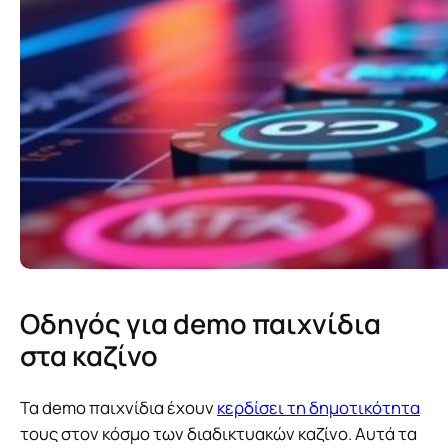
Οδηγός για demo παιχνίδια
στα καζίνο
Τα demo παιχνίδια έχουν
κερδίσει τη δημοτικότητα
τους στον κόσμο των διαδικτυακών καζίνο. Αυτά τα