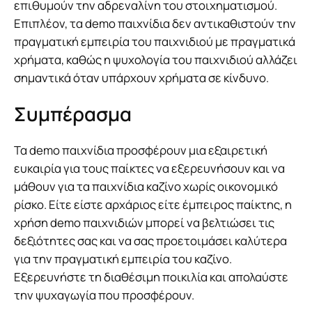
επιθυμούν την αδρεναλίνη του στοιχηματισμού.
Επιπλέον, τα demo παιχνίδια δεν αντικαθιστούν την
πραγματική εμπειρία του παιχνιδιού με πραγματικά
χρήματα, καθώς η ψυχολογία του παιχνιδιού αλλάζει
σημαντικά όταν υπάρχουν χρήματα σε κίνδυνο.
Συμπέρασμα
Τα demo παιχνίδια προσφέρουν μια εξαιρετική
ευκαιρία για τους παίκτες να εξερευνήσουν και να
μάθουν για τα παιχνίδια καζίνο χωρίς οικονομικό
ρίσκο. Είτε είστε αρχάριος είτε έμπειρος παίκτης, η
χρήση demo παιχνιδιών μπορεί να βελτιώσει τις
δεξιότητες σας και να σας προετοιμάσει καλύτερα
για την πραγματική εμπειρία του καζίνο.
Εξερευνήστε τη διαθέσιμη ποικιλία και απολαύστε
την ψυχαγωγία που προσφέρουν.